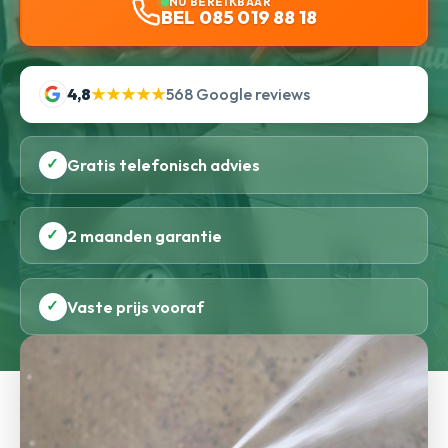
NU BEREIKBAAR
BEL 085 019 88 18
4,8
★★★★★
568 Google reviews
✓
Gratis telefonisch advies
✓
2 maanden garantie
✓
Vaste prijs vooraf