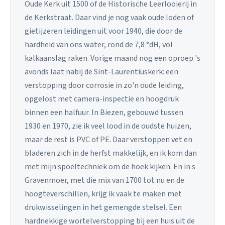
Oude Kerk uit 1500 of de Historische Leerlooierij in
de Kerkstraat. Daar vind je nog vaak oude loden of
gietijzeren leidingen uit voor 1940, die door de
hardheid van ons water, rond de 7,8 °dH, vol
kalkaanslag raken. Vorige maand nog een oproep 's
avonds laat nabij de Sint-Laurentiuskerk: een
verstopping door corrosie in zo'n oude leiding,
opgelost met camera-inspectie en hoogdruk
binnen een halfuur. In Biezen, gebouwd tussen
1930 en 1970, zie ik veel lood in de oudste huizen,
maar de rest is PVC of PE. Daar verstoppen vet en
bladeren zich in de herfst makkelijk, en ik kom dan
met mijn spoeltechniek om de hoek kijken. En in s
Gravenmoer, met die mix van 1700 tot nu en de
hoogteverschillen, krijg ik vaak te maken met
drukwisselingen in het gemengde stelsel. Een
hardnekkige wortelverstopping bij een huis uit de