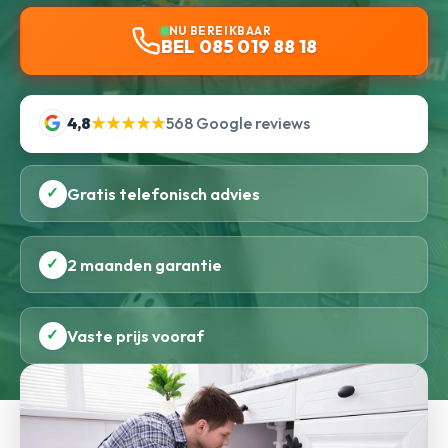
NU BEREIKBAAR
BEL 085 019 88 18
4,8
★★★★★
568 Google reviews
✓
Gratis telefonisch advies
✓
2 maanden garantie
✓
Vaste prijs vooraf