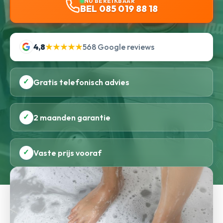
NU BEREIKBAAR
BEL 085 019 88 18
4,8
★★★★★
568 Google reviews
✓
Gratis telefonisch advies
✓
2 maanden garantie
✓
Vaste prijs vooraf