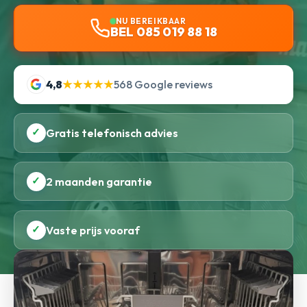
NU BEREIKBAAR
BEL 085 019 88 18
4,8
★★★★★
568 Google reviews
✓
Gratis telefonisch advies
✓
2 maanden garantie
✓
Vaste prijs vooraf