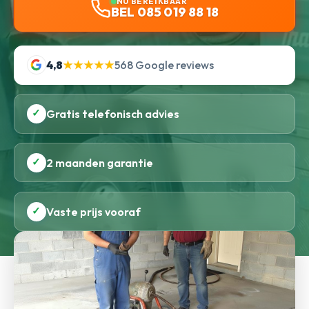
NU BEREIKBAAR
BEL 085 019 88 18
4,8
★★★★★
568 Google reviews
✓
Gratis telefonisch advies
✓
2 maanden garantie
✓
Vaste prijs vooraf